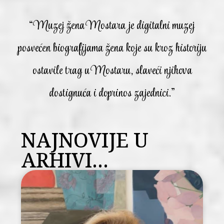
“Muzej žena Mostara je digitalni muzej
posvećen biografijama žena koje su kroz historiju
ostavile trag u Mostaru, slaveći njihova
dostignuća i doprinos zajednici.”
NAJNOVIJE U
ARHIVI...