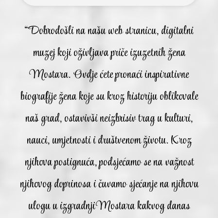
“Dobrodošli na našu web stranicu, digitalni
muzej koji oživljava priče izuzetnih žena
Mostara. Ovdje ćete pronaći inspirativne
biografije žena koje su kroz historiju oblikovale
naš grad, ostavivši neizbrisiv trag u kulturi,
nauci, umjetnosti i društvenom životu. Kroz
njihova postignuća, podsjećamo se na važnost
njihovog doprinosa i čuvamo sjećanje na njihovu
ulogu u izgradnji Mostara kakvog danas