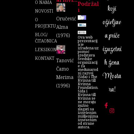
O NAMA
Podržal
koji
I
NOVOSTI
Oručević
O
oživljav
PROJEKTU
Alma
a priče
BLOG/
(1976)
Ova web
ČITAONICA
prezentacij
a je
izuzetni
izrađena uz
LEKSIKON
pomoć
sredstava
KONTAKT
Švedske
Tanović
h žena
organizacij
e za
Čamo
međunarod
ni razvoj
Mosta
Merima
(Sida) i The
Kvinna till
Kvinna
(1996)
ra!
Foundation.
Sida i
Kvinna till
Kvinna se
ne moraju
nužno
slagati sa
iznešenim
mišljenjima
iznesenim
od strane
autora.