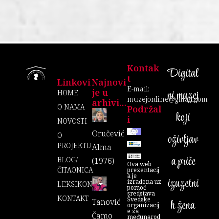
Kontak
Digital
T
Linkovi
Najnovi
E-mail:
je u
ni muzej
HOME
muzejonline@gmail.com
arhivi...
O NAMA
Podržal
koji
I
NOVOSTI
Oručević
O
oživljav
PROJEKTU
Alma
a priče
BLOG/
(1976)
Ova web
ČITAONICA
prezentacij
a je
izuzetni
izrađena uz
LEKSIKON
pomoć
sredstava
KONTAKT
Švedske
Tanović
h žena
organizacij
e za
Čamo
međunarod