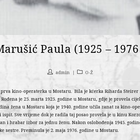
Marušić Paula (1925 – 1976 
admin
O-Ž
 prva kino-operaterka u Mostaru. Bila je kćerka Riharda Steirer 
 Rođena je 25. marta 1925. godine u Mostaru, gdje je provela cijeli
jedina žena u Mostaru koja je 1940. godine učila zanat za kino-op
i ispit. Sve vrijeme dok je radila taj posao provela je u kinu Korzo
čan i hrabar izbor za jednu ženu. Nakon oslobođenja 1945. godine
ke sestre. Preminula je 2. maja 1976. godine u Mostaru.