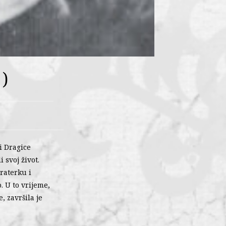
)
i Dragice
 svoj život.
eraterku i
. U to vrijeme,
, završila je