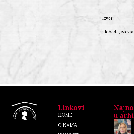
Izvor:
Sloboda, Mosta
Linkovi
Najno
u arhiv
HOME
O NAMA