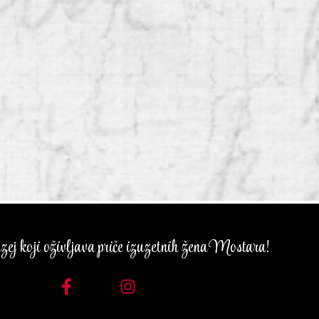
ej koji oživljava priče izuzetnih žena Mostara!