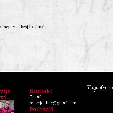
r (nepoznat broj i godina)
Digitalni muz
vije
Kontakt
i...
E-mail:
muzejonline@gmail.com
Podržali