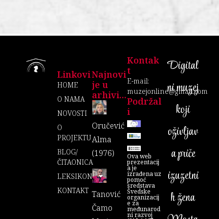
Kontak
Digital
T
Linkovi
Najnovi
E-mail:
je u
ni muzej
HOME
muzejonline@gmail.com
arhivi...
O NAMA
Podržal
koji
I
NOVOSTI
Oručević
O
oživljav
PROJEKTU
Alma
a priče
BLOG/
(1976)
Ova web
ČITAONICA
prezentacij
a je
izuzetni
izrađena uz
LEKSIKON
pomoć
sredstava
KONTAKT
Švedske
Tanović
h žena
organizacij
e za
Čamo
međunarod
ni razvoj