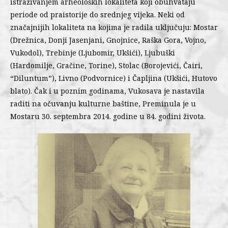
istraživanjem arheoloških lokaliteta koji obuhvataju
periode od praistorije do srednjeg vijeka. Neki od
značajnijih lokaliteta na kojima je radila uključuju: Mostar
(Drežnica, Donji Jasenjani, Gnojnice, Raška Gora, Vojno,
Vukodol), Trebinje (Ljubomir, Ukšići), Ljubuški
(Hardomilje, Gračine, Torine), Stolac (Borojevići, Čairi,
“Diluntum”), Livno (Podvornice) i Čapljina (Ukšići, Hutovo
blato). Čak i u poznim godinama, Vukosava je nastavila
raditi na očuvanju kulturne baštine, Preminula je u
Mostaru 30. septembra 2014. godine u 84. godini života.