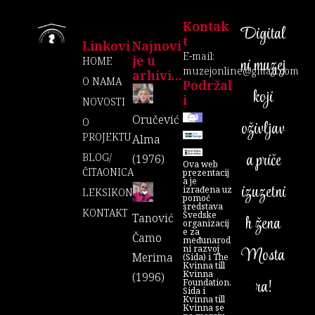
Kontak
Digital
T
Linkovi
Najnovi
E-mail:
je u
ni muzej
HOME
muzejonline@gmail.com
arhivi...
O NAMA
Podržal
koji
I
NOVOSTI
Oručević
O
oživljav
PROJEKTU
Alma
a priče
BLOG/
(1976)
Ova web
ČITAONICA
prezentacij
a je
izuzetni
izrađena uz
LEKSIKON
pomoć
sredstava
KONTAKT
Švedske
Tanović
h žena
organizacij
e za
Čamo
međunarod
ni razvoj
Mosta
Merima
(Sida) i The
Kvinna till
Kvinna
(1996)
ra!
Foundation.
Sida i
Kvinna till
Kvinna se