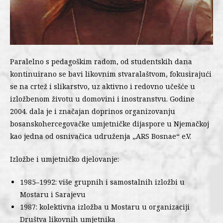
Paralelno s pedagoškim radom, od studentskih dana
kontinuirano se bavi likovnim stvaralaštvom, fokusirajući
se na crtež i slikarstvo, uz aktivno i redovno učešće u
izložbenom životu u domovini i inostranstvu. Godine
2004. dala je i značajan doprinos organizovanju
bosanskohercegovačke umjetničke dijaspore u Njemačkoj
kao jedna od osnivačica udruženja „ARS Bosnae“ e.V.
Izložbe i umjetničko djelovanje:
1985–1992: više grupnih i samostalnih izložbi u
Mostaru i Sarajevu
1987: kolektivna izložba u Mostaru u organizaciji
Društva likovnih umjetnika