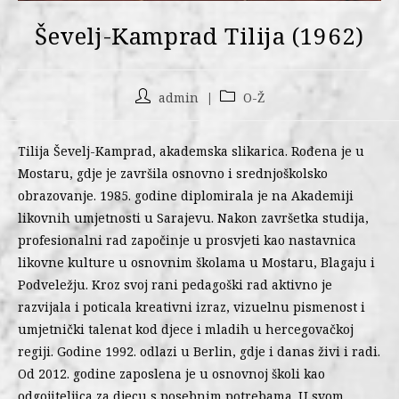
Ševelj-Kamprad Tilija (1962)
admin
O-Ž
Tilija Ševelj-Kamprad, akademska slikarica. Rođena je u
Mostaru, gdje je završila osnovno i srednjoškolsko
obrazovanje. 1985. godine diplomirala je na Akademiji
likovnih umjetnosti u Sarajevu. Nakon završetka studija,
profesionalni rad započinje u prosvjeti kao nastavnica
likovne kulture u osnovnim školama u Mostaru, Blagaju i
Podveležju. Kroz svoj rani pedagoški rad aktivno je
razvijala i poticala kreativni izraz, vizuelnu pismenost i
umjetnički talenat kod djece i mladih u hercegovačkoj
regiji. Godine 1992. odlazi u Berlin, gdje i danas živi i radi.
Od 2012. godine zaposlena je u osnovnoj školi kao
odgojiteljica za djecu s posebnim potrebama. U svom