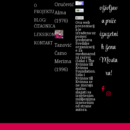
Oručević
O
oživljav
PROJEKTU
Alma
a priče
BLOG/
(1976)
Ova web
ČITAONICA
prezentacij
a je
izuzetni
izrađena uz
LEKSIKON
pomoć
sredstava
KONTAKT
Švedske
Tanović
h žena
organizacij
e za
Čamo
međunarod
ni razvoj
Mosta
Merima
(Sida) i The
Kvinna till
Kvinna
(1996)
ra!
Foundation.
Sida i
Kvinna till
Kvinna se
ne moraju
nužno
slagati sa
iznešenim
mišljenjima
iznesenim
od strane
autora.