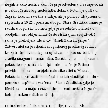
ilegalne aktivnosti, nakon čega je odvedena u Sarajevo, ali
je oslobođena zbog nedostatka dokaza. Potom je otišla u
Zagreb kako bi završila studije, ali je ponovo uhapšena u
septembru 1942. i poslana u logor Stara Gradiška. Tamo je
radila u logorskoj bolnici gdje je nesebično brinula o
oboljelim zatrobljenicima često riskirajući svoj život. I
sama je preboljela tifus, tzv. “Gradiščansku gripu”.
Zatvorenici su je cijenili zbog njenog predanog rada, a
kroz strašne uvjete logora opisivana je kao osoba koja je
zračila snagom i humanošću. Ustaške vlasti su je kasnije
pokušale regrutirati kao špijunku, na što je Fatima
prividno pristala i uspjela nakratko otići u Mostar.
Pokušala je zatražiti pomoć talijanskih vlasti, ali je ubrzo
ponovo uhapšena i vraćena u Staru Gradišku, gdje je
likvidirana u maju 1943. godine, preminuvši u logorskoj
bolnici nakon teških mučenja.
Fatima Brkić je bila sestra Hamdije, Hivzije i Ahmeta