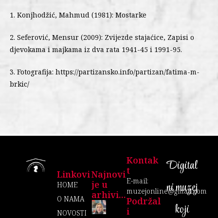
1. Konjhodžić, Mahmud (1981): Mostarke
2. Seferović, Mensur (2009): Zvijezde stajaćice, Zapisi o
djevokama i majkama iz dva rata 1941-45 i 1991-95.
3. Fotografija: https://partizansko.info/partizan/fatima-m-
brkic/
Kontak
Digital
T
Linkovi
Najnovi
E-mail:
je u
ni muzej
HOME
muzejonline@gmail.com
arhivi...
O NAMA
Podržal
koji
I
NOVOSTI