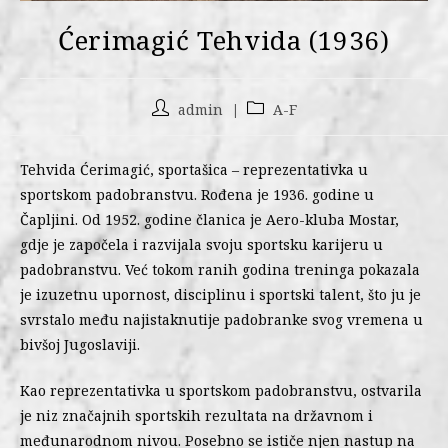
Ćerimagić Tehvida (1936)
admin
A-F
Tehvida Ćerimagić, sportašica – reprezentativka u
sportskom padobranstvu. Rođena je 1936. godine u
Čapljini. Od 1952. godine članica je Aero-kluba Mostar,
gdje je započela i razvijala svoju sportsku karijeru u
padobranstvu. Već tokom ranih godina treninga pokazala
je izuzetnu upornost, disciplinu i sportski talent, što ju je
svrstalo među najistaknutije padobranke svog vremena u
bivšoj Jugoslaviji.
Kao reprezentativka u sportskom padobranstvu, ostvarila
je niz značajnih sportskih rezultata na državnom i
međunarodnom nivou. Posebno se ističe njen nastup na