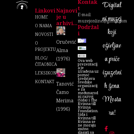
Kontak
Digital
T
Linkovi
Najnovi
E-mail:
je u
ni muzej
HOME
muzejonline@gmail.com
arhivi...
O NAMA
Podržal
koji
I
NOVOSTI
Oručević
O
oživljav
PROJEKTU
Alma
a priče
BLOG/
(1976)
Ova web
ČITAONICA
prezentacij
a je
izuzetni
izrađena uz
LEKSIKON
pomoć
sredstava
KONTAKT
Švedske
Tanović
h žena
organizacij
e za
Čamo
međunarod
ni razvoj
Mosta
Merima
(Sida) i The
Kvinna till
Kvinna
(1996)
ra!
Foundation.
Sida i
Kvinna till
Kvinna se
ne moraju
nužno
slagati sa