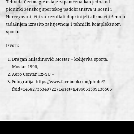
Tehvida Ćerimagić ostaje zapamćena kao jedna od
pionirki ženskog sportskog padobranstva u Bosni i
Hercegovini, čiji su rezultati doprinijeli afirmaciji žena u
tadašnjem izrazito zahtjevnom i tehnički kompleksnom
sportu.
Izvori:
Dragan Miladinović: Mostar – kolijevka sporta,
Mostar 1996,
Aero Centar Ex-YU –
Fotografija: https://www.facebook.com/photo/?
fbid=1438273534972271&set=a.496631309136503