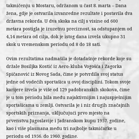
takmičenju u Mostaru, održanom u čast 8. marta – Dana
žena, gdje je ostvarila izvanredne rezultate i postavila dva
državna rekorda. U dva skoka na cilj s visine od 600
metara postigla je izuzetnu preciznost, sa odstupanjem od
4,14 metara od cilja, dok je istog dana izvela ukupno 31
skok u vremenskom periodu od 8 do 18 sati.
Ovim rezultatima nadmašila je dotadašnje rekorde koje su
držale Bosiljka Kostić iz Aero-kluba Vogošća i Zagorka
Spičanović iz Novog Sada, čime je potvrdila svoj status
jedne od vodećih sportašica u ovoj disciplini. Tokom svoje
karijere izvela je više od 129 padobranskih skokova, čime
je u tom periodu bila među najaktivnijim i najuspješnijim
sportašicama u zemlji. Ostvarila je i niz drugih značajnih
sportskih priznanja, uključujući prvo mjesto na
prvenstvu Jugoslavije i Jadranskom kupu 1957. godine,
kao i više plasmana među tri najbolje takmičarke u
periodu od 1956. do 1960. godine.