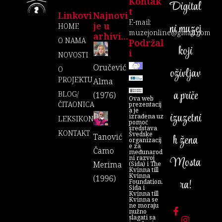
Kontak
Digital
T
Linkovi
Najnovi
E-mail:
je u
ni muzej
HOME
muzejonline@gmail.com
arhivi...
O NAMA
Podržal
koji
I
NOVOSTI
Oručević
O
oživljav
PROJEKTU
Alma
a priče
BLOG/
(1976)
Ova web
ČITAONICA
prezentacij
a je
izuzetni
izrađena uz
LEKSIKON
pomoć
sredstava
KONTAKT
Švedske
Tanović
h žena
organizacij
e za
Čamo
međunarod
ni razvoj
Mosta
Merima
(Sida) i The
Kvinna till
Kvinna
(1996)
ra!
Foundation.
Sida i
Kvinna till
Kvinna se
ne moraju
nužno
slagati sa