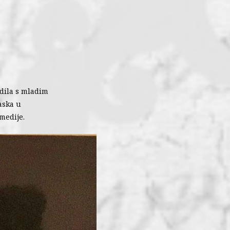
radila s mladim
aska u
 medije.