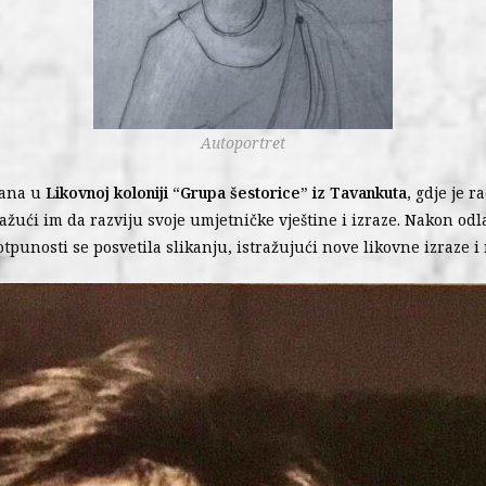
Autoportret
vana u
Likovnoj koloniji “Grupa šestorice” iz Tavankuta
, gdje je 
žući im da razviju svoje umjetničke vještine i izraze. Nakon odl
otpunosti se posvetila slikanju, istražujući nove likovne izraze i