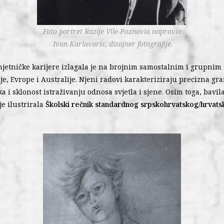
Foto portret Razije Vile-Poznovia napravio
Ivan Karlavaris, dizajner fotografije.
jetničke karijere izlagala je na brojnim samostalnim i grupnim
je, Evrope i Australije. Njeni radovi karakteriziraju precizna gra
a i sklonost istraživanju odnosa svjetla i sjene. Osim toga, bavila
je ilustrirala
Školski rečnik standardnog srpskohrvatskog/hrvat