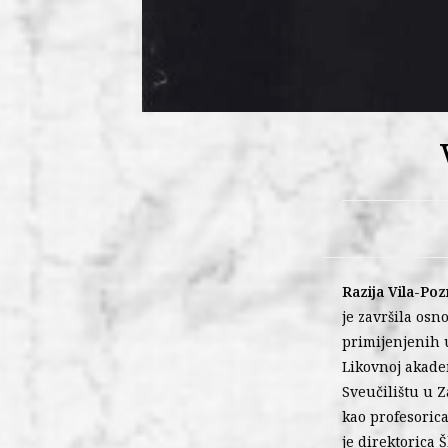
Razija Vila-Poz
je završila osn
primijenjenih u
Likovnoj akade
Sveučilištu u Z
kao profesorica
je direktorica 