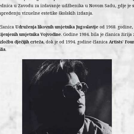
ednica u Zavodu za izdavanje udžbenika u Novom Sadu, gdje je 
apređenju vizuelne estetike školskih izdanja.
 članica
Udruženja likovnih umjetnika Jugoslavije
od 1968. godine, 
ijenjenih umjetnika Vojvodine
. Godine 1984. bila je članica žiri
ložbu dječijih crteža
, dok je od 1994. godine članica
Artists’ Fou
lia
.