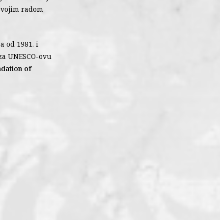
svojim radom
a od 1981. i
ja za UNESCO-ovu
ndation of