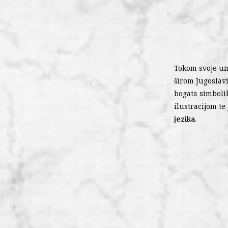
Tokom svoje um
širom Jugoslavi
bogata simbolik
ilustracijom te 
jezika
.