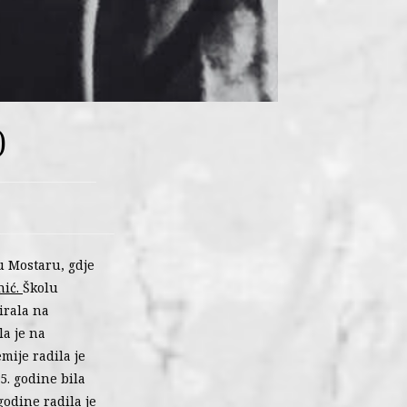
)
u Mostaru, gdje
nić.
Školu
irala na
la je na
mije radila je
5. godine bila
godine radila je