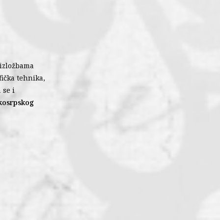
 izložbama
fička tehnika,
 se i
skosrpskog