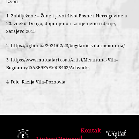
Izvori:
1. Zabilježene – Žene i javni život Bosne i Hercegovine u
20. vijeku. Drugo, dopunjeno i izmijenjeno izdanje,
Sarajevo 2015
2. https://ugbih.ba/2021/02/23/bogdanic-vila-memnuna/
3. https://www.mutualart.com/Artist/Memnuna-Vila-
Bogdanic/65A8B9FAF50C8463/Artworks
4. Foto: Razija Vila-Poznovia
Kontak
Digital
T