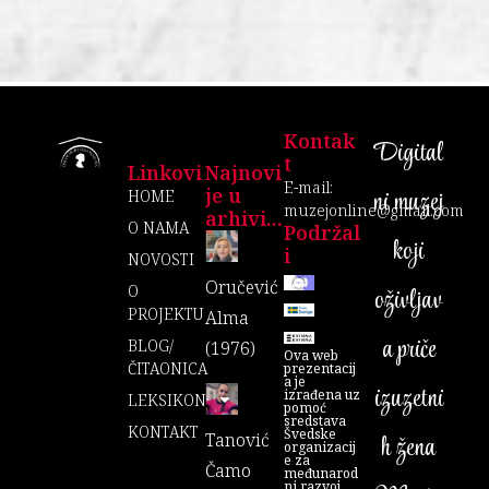
Kontak
Digital
T
Linkovi
Najnovi
E-mail:
je u
ni muzej
HOME
muzejonline@gmail.com
arhivi...
O NAMA
Podržal
koji
I
NOVOSTI
Oručević
O
oživljav
PROJEKTU
Alma
a priče
BLOG/
(1976)
Ova web
ČITAONICA
prezentacij
a je
izuzetni
izrađena uz
LEKSIKON
pomoć
sredstava
KONTAKT
Švedske
Tanović
h žena
organizacij
e za
Čamo
međunarod
ni razvoj