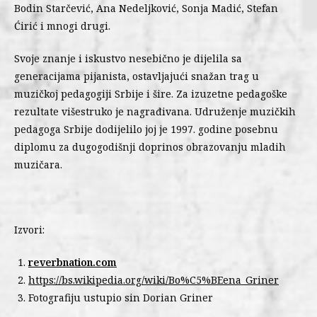
Bodin Starčević, Ana Nedeljković, Sonja Madić, Stefan
Ćirić i mnogi drugi.
Svoje znanje i iskustvo nesebično je dijelila sa
generacijama pijanista, ostavljajući snažan trag u
muzičkoj pedagogiji Srbije i šire. Za izuzetne pedagoške
rezultate višestruko je nagrađivana. Udruženje muzičkih
pedagoga Srbije dodijelilo joj je 1997. godine posebnu
diplomu za dugogodišnji doprinos obrazovanju mladih
muzičara.
Izvori:
reverbnation.com
https://bs.wikipedia.org/wiki/Bo%C5%BEena_Griner
Fotografiju ustupio sin Dorian Griner