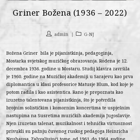
Griner Božena (1936 – 2022)
admin
G-NJ
Božena Griner bila je pijanistkinja, pedagoginja,
Mostarka svjetskog muzičkog obrazovanja. Rođena je 12.
decembra 1936. godine u Mostaru. Studij klavira završila
je 1960. godine na Muzičkoj akademiji u Sarajevu kao prva
diplomantica u klasi profesorice Matusje Blum, kod koje je
potom radila i kao asistentica. Rano je prepoznata kao
izuzetno talentovana pijanistkinja, što je potvrdila
brojnim solističkim i komornim koncertima te uspješnim
nastupima na Susretima muzičkih akademija Jugoslavije.
Njen izuzetan talenat, muzikalnost i tehnička virtuoznost
privukli su pažnju čuvenog ruskog pedagoga Heinricha
Neuhausa. Zahvaljujući tome, od 1961. do 1964. godine