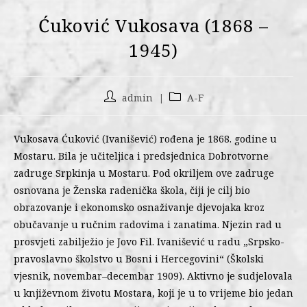
Ćuković Vukosava (1868 –
1945)
admin
A-F
Vukosava Ćuković (Ivanišević) rođena je 1868. godine u
Mostaru. Bila je učiteljica i predsjednica Dobrotvorne
zadruge Srpkinja u Mostaru. Pod okriljem ove zadruge
osnovana je Ženska radenička škola, čiji je cilj bio
obrazovanje i ekonomsko osnaživanje djevojaka kroz
obučavanje u ručnim radovima i zanatima. Njezin rad u
prosvjeti zabilježio je Jovo Fil. Ivanišević u radu „Srpsko-
pravoslavno školstvo u Bosni i Hercegovini“ (Školski
vjesnik, novembar–decembar 1909). Aktivno je sudjelovala
u književnom životu Mostara, koji je u to vrijeme bio jedan