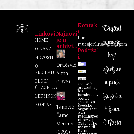
Kontak
Digital
T
Linkovi
Najnovi
E-mail:
je u
ni muzej
HOME
muzejonline@gmail.com
arhivi...
O NAMA
Podržal
koji
I
NOVOSTI
Oručević
O
oživljav
PROJEKTU
Alma
a priče
BLOG/
(1976)
Ova web
ČITAONICA
prezentacij
a je
izuzetni
izrađena uz
LEKSIKON
pomoć
sredstava
KONTAKT
Švedske
Tanović
h žena
organizacij
e za
Čamo
međunarod
ni razvoj
Mosta
Merima
(Sida) i The
Kvinna till
Kvinna
(1996)