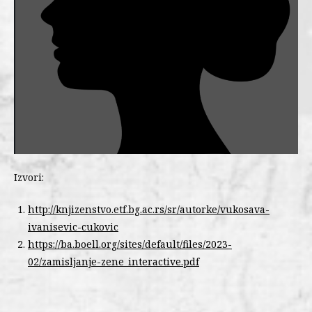
Izvori:
http://knjizenstvo.etf.bg.ac.rs/sr/autorke/vukosava-
ivanisevic-cukovic
https://ba.boell.org/sites/default/files/2023-
02/zamisljanje-zene_interactive.pdf