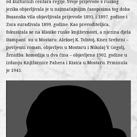
od kulturnih centara regije. Svoje prijevode s ruskog
jezika objavljivala je u najznačajnijim časopisima tog doba
Bosanska vila objavljivala prijevode 1895. i 1897. godine i
Zora surađivala 1899. godine. Kao prevoditeljica,
fokusirala se na klasike ruske književnosti, a njezina djela
štampani su u Mostaru: Aleksej K. Tolstoj, Knez Srebrni –
povijesni roman, objavljen u Mostaru i Nikolaj V. Gogolj,
Ženidba: komedija u dva čina – objavljena 1902. godine u
izdanju Knjižarnice Pahera i Kisića u Mostaru. Prminula
je 1945.