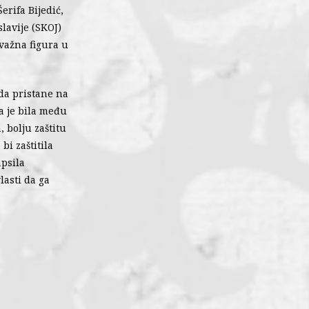
erifa Bijedić,
lavije (SKOJ)
 važna figura u
 da pristane na
fa je bila među
, bolju zaštitu
i zaštitila
apsila
lasti da ga