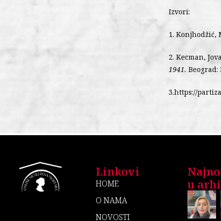
Izvori:
1. Konjhodžić,
2. Kecman, Jov
1941.
Beograd: I
3.https://partiz
Linkovi
Najno
u arhiv
HOME
O NAMA
NOVOSTI