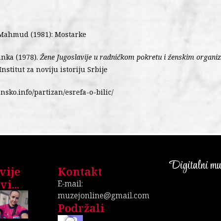
 Mahmud (1981): Mostarke
anka (1978).
Žene Jugoslavije u radničkom pokretu i ženskim organi
nstitut za noviju istoriju Srbije
ansko.info/partizan/esrefa-o-bilic/
Digitalni muz
vije
Kontakt
i...
E-mail:
muzejonline@gmail.com
Podržali