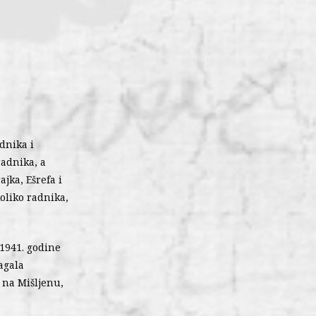
adnika i
radnika, a
jka, Ešrefa i
koliko radnika,
 1941. godine
agala
 na Mišljenu,