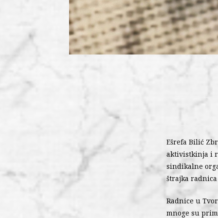
Ešrefa Bilić Zb
aktivistkinja i
sindikalne orga
štrajka radnica
Radnice u Tvor
mnoge su prima