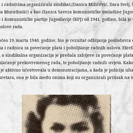
 i radnicima organizirala sindikat,(Danica Miličević, Dara Ivelj, Š
ša Muratbašić) a kao članica Saveza komunističke omladine Jugos
 i Komunističke partije Jugoslavije (KPJ) od 1941. godine, bila je
uslove rada.
 počeo 19. marta 1940. godine, bio je rezultat odbijanja poslodavca
a i radnica za povećanje plata i poboljšanje radnih uslova. Ešre
 a sindikalna organizacija je predala zahtjeve za povećanje plata
laćanje prekovremenog rada, te poboljšanje radnih uvjeta. Kako b
 je aktivno učestvovala u demonstracijama, a kada je policija uh
retara, ona je bila među onima koji su organizirali pritisak na v