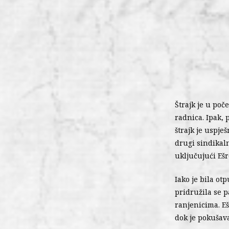
Štrajk je u poč
radnica. Ipak, 
štrajk je uspje
drugi sindikaln
uključujući Ešr
Iako je bila ot
pridružila se p
ranjenicima. E
dok je pokušav