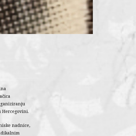
lna
ačica
rganiziranju
u Hercegovini.
niske nadnice,
indikalnim