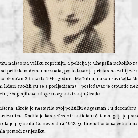
etku naišao na veliku represiju, a policija je uhapsila nekoliko r
pod pritiskom demonstranata, poslodavac je pristao na zahtjeve 
šno okončan 25. marta 1940. godine. Međutim, nakon završetka štra
i lideri suočili su se s posljedicama – poslodavac je otpustio ne
efu, zbog njihove uloge u organiziranju štrajka.
puštena, Ešrefa je nastavila svoj politički angažman i u decembru
artizanima. Radila je kao referent saniteta u četama, gdje je pom
šrefa je poginula 15. novembra 1943. godine u borbi sa četnicima
ala pomoći ranjeniku.