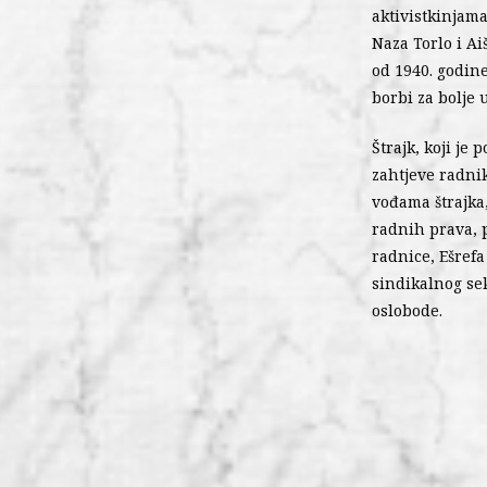
aktivistkinjama
Naza Torlo i Ai
od 1940. godine
borbi za bolje 
Štrajk, koji je
zahtjeve radnik
vođama štrajka,
radnih prava, p
radnice, Ešrefa
sindikalnog sek
oslobode.