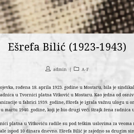
Ešrefa Bilić (1923-1943)
admin
A-F
rojevka, rođena 18. aprila 1923. godine u Mostaru, bila je sindika
 radnica u Tvornici platna Vitković u Mostaru. Kao jedna od osniv
nizacije u fabrici 1939. godine, Ešrefa je igrala važnu ulogu u o
 u martu 1940. godine, koji je bio drugi veći štrajk žena radnica 
nici platna u Vitkoviću radile su pod teškim uslovima za veoma 
le ispod 10 dinara dnevno. Ešrefa Bilić je zajedno sa drugim s