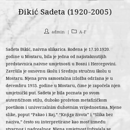
Đikić Sadeta (1920-2005)
admin
A-F
Sadeta Đikić, naivna slikarica. Rođena je 17.10.1920.
godine u Mostaru, bila je jedna od najistaknutijih
predstavnica naivne umjetnosti u Bosni i Hercegovini.
Završila je osnovnu školu i Srednju stručnu školu u
Mostaru. Njena prva samostalna izložba održana je u
decembru 1953. godine u Mostaru, čime je započela njen
umjetnički put. Sadeta je bila poznata po svom
autentičnom stilu, duboko prožetom metafizičkom
poetikom i univerzalnim duhovnim vrijednostima. Njene
slike, poput “Pakao i Raj,” “Knjiga života” i “Slika bez
naziva,” često su interpretirane kao most između
stvarnog i nadrealnog. Njena umjetnost izdvajala se