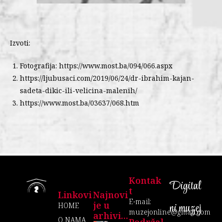
Izvoti:
Fotografija: https://www.most.ba/094/066.aspx
https://ljubusaci.com/2019/06/24/dr-ibrahim-kajan-
sadeta-dikic-ili-velicina-malenih/
https://www.most.ba/03637/068.htm
Kontak
Digital
T
Linkovi
Najnovi
E-mail:
je u
ni muzej
HOME
muzejonline@gmail.com
arhivi...
O NAMA