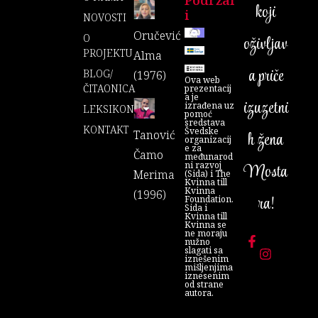
Podržal
koji
I
NOVOSTI
Oručević
O
oživljav
PROJEKTU
Alma
a priče
BLOG/
(1976)
Ova web
ČITAONICA
prezentacij
a je
izuzetni
izrađena uz
LEKSIKON
pomoć
sredstava
KONTAKT
Švedske
Tanović
h žena
organizacij
e za
Čamo
međunarod
ni razvoj
Mosta
Merima
(Sida) i The
Kvinna till
Kvinna
(1996)
ra!
Foundation.
Sida i
Kvinna till
Kvinna se
ne moraju
nužno
slagati sa
iznešenim
mišljenjima
iznesenim
od strane
autora.