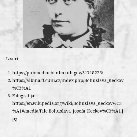
Izvori:
https://pubmed.ncbi.nlm.nih.gov/31718225/
https://albina.ff.cuni.cz/index.php/Bohuslava_Keckov
%C3%A1
Fotografija:
https://en.wikipedia.org/wiki/Bohuslava_Keckov%C3
%A1#/media/File:Bohuslava_Josefa_Keckov%C3%A1.j
pg