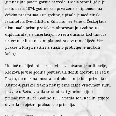
gimnaziju i potom gornje razrede u Malá Strani, gdje je
maturirala 1874. godine kao prva žena s diplomom na
češkim prostorima. Iste godine, upisala je medicinski
fakultet na Sveučilištu u Zürichu, jer žene u Češkoj tada
nisu imale pristup visokom obrazovanju. Godine 1880.
diplomirala je s disertacijom o rezu dušnika kod tumora
na vratu, ali su njezini planovi za otvaranje liječničke
prakse u Pragu naišli na snažno protivljenje muških
kolega.
Unatoč naslijeđenim sredstvima za otvaranje ordinacije,
Kecková je više godina pokušavala dobiti dozvolu za rad u
Pragu, no njezina inostrana diploma nije bila priznata u
Austro-Ugarskoj. Nakon neuspješne žalbe Vrhovnom sudu
pravde u Beču, vratila se studirati ginekologiju i
primaljstvo u Beč. Godine 1883. vratila se u Karlín, gdje je
otvorila uspješnu praksu kao primalja.