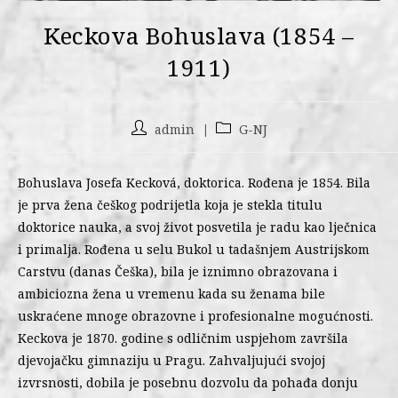
Keckova Bohuslava (1854 –
1911)
admin
G-NJ
Bohuslava Josefa Kecková, doktorica. Rođena je 1854. Bila
je prva žena češkog podrijetla koja je stekla titulu
doktorice nauka, a svoj život posvetila je radu kao lječnica
i primalja. Rođena u selu Bukol u tadašnjem Austrijskom
Carstvu (danas Češka), bila je iznimno obrazovana i
ambiciozna žena u vremenu kada su ženama bile
uskraćene mnoge obrazovne i profesionalne mogućnosti.
Keckova je 1870. godine s odličnim uspjehom završila
djevojačku gimnaziju u Pragu. Zahvaljujući svojoj
izvrsnosti, dobila je posebnu dozvolu da pohađa donju