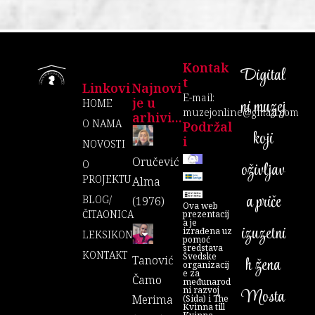
Kontak
Digital
T
Linkovi
Najnovi
E-mail:
je u
ni muzej
HOME
muzejonline@gmail.com
arhivi...
O NAMA
Podržal
koji
I
NOVOSTI
Oručević
O
oživljav
PROJEKTU
Alma
a priče
BLOG/
(1976)
Ova web
ČITAONICA
prezentacij
a je
izuzetni
izrađena uz
LEKSIKON
pomoć
sredstava
KONTAKT
Švedske
Tanović
h žena
organizacij
e za
Čamo
međunarod
ni razvoj
Mosta
Merima
(Sida) i The
Kvinna till