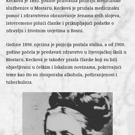
Kecková je 1893. godine prihvatila poziciju medicinske
službenice u Mostaru. Kecková je pružala medicinsku
pomoć i zdravstveno obrazovanje ženama svih slojeva,
istovremeno pišući članke i prikupljajući podatke o
zdravlju i životnim uvjetima u Bosni.
Godine 1896. njezina je pozicija postala stalna, a od 1900.
godine počela je predavati zdravstvo u Djevojačkoj školi u
Mostaru. Kecková je također pisala članke koji su bili
objavljivani u češkim i lokalnim novinama, pokrivajući
teme kao što su zlouporaba alkohola, pothranjenost i
tuberkuloza.