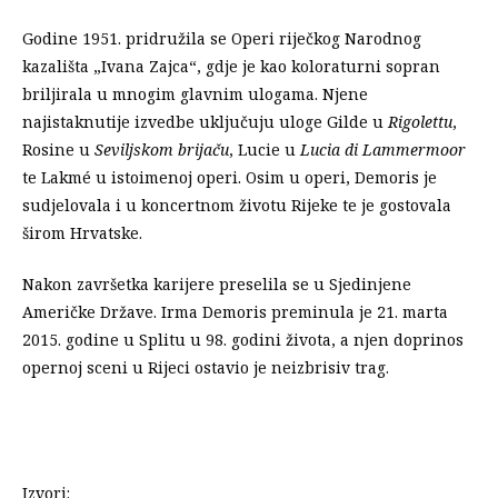
Godine 1951. pridružila se Operi riječkog Narodnog
kazališta „Ivana Zajca“, gdje je kao koloraturni sopran
briljirala u mnogim glavnim ulogama. Njene
najistaknutije izvedbe uključuju uloge Gilde u
Rigolettu
,
Rosine u
Seviljskom brijaču
, Lucie u
Lucia di Lammermoor
te Lakmé u istoimenoj operi. Osim u operi, Demoris je
sudjelovala i u koncertnom životu Rijeke te je gostovala
širom Hrvatske.
Nakon završetka karijere preselila se u Sjedinjene
Američke Države. Irma Demoris preminula je 21. marta
2015. godine u Splitu u 98. godini života, a njen doprinos
opernoj sceni u Rijeci ostavio je neizbrisiv trag.
Izvori: