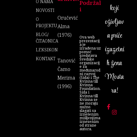
O NAMA
Podržal
koji
I
NOVOSTI
Oručević
O
oživljav
PROJEKTU
Alma
a priče
BLOG/
(1976)
Ova web
ČITAONICA
prezentacij
a je
izuzetni
izrađena uz
LEKSIKON
pomoć
sredstava
KONTAKT
Švedske
Tanović
h žena
organizacij
e za
Čamo
međunarod
ni razvoj
Mosta
Merima
(Sida) i The
Kvinna till
Kvinna
(1996)
ra!
Foundation.
Sida i
Kvinna till
Kvinna se
ne moraju
nužno
slagati sa
iznešenim
mišljenjima
iznesenim
od strane
autora.