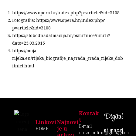
https://www.opera.hr/index.php?p=article&id=3108
Fotografija: https://www.opera.hr/index.php?
p=article&id=3108
https://slobodnadalmacija.hr/osmrtnice/umrli?
date=25.03.2015
https://moja-
rijeka.eu/rijeka_biografije_nagrada_grada_rijeke_dob
itnici.html
Kontak
Digital
T
Linkovi
Najnovi
E-mail:
je u
ni muzej
HOME
muzejonline@gmail.com
arhivi...