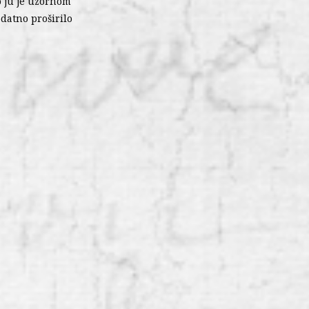
lo ju je uzornom
odatno proširilo