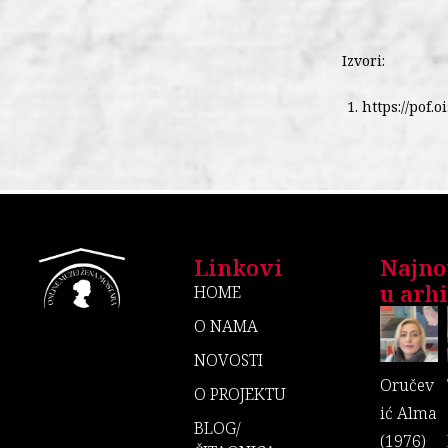
Izvori:
https://pof.
Linkovi
Najno
u arhiv
HOME
O NAMA
NOVOSTI
Oručev
O PROJEKTU
ić Alma
BLOG/
(1976)