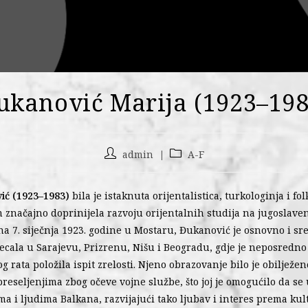
ukanović Marija (1923–198
admin
A-F
ić (1923–1983)
bila je istaknuta orijentalistica, turkologinja i fol
m značajno doprinijela razvoju orijentalnih studija na jugoslav
a 7. siječnja 1923. godine u Mostaru, Đukanović je osnovno i sr
jecala u Sarajevu, Prizrenu, Nišu i Beogradu, gdje je neposredno
g rata položila ispit zrelosti. Njeno obrazovanje bilo je obilježe
reseljenjima zbog očeve vojne službe, što joj je omogućilo da se
ma i ljudima Balkana, razvijajući tako ljubav i interes prema k