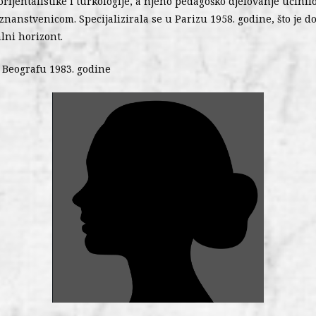
 orijentalistike i turkologije, a njeno pedagoško djelovanje učini
znanstvenicom. Specijalizirala se u Parizu 1958. godine, što je d
lni horizont.
 Beografu 1983. godine