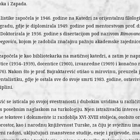
oka i Zapada.
alistike započela je 1946. godine na Katedri za orijentalnu filolog
ogradu, gdje je diplomirala 1949. godine pod mentorstvom prof. d
 Doktorirala je 1956. godine s disertacijom pod nazivom
Rimovana
begovića
, kojom je zadobila značajnu pažnju akademske zajednice
započela je kao bibliotekarka na matičnoj katedri, a zatim je na
ntice (1954–1959), docentice (1960), izvanredne (1969) i konačno
76). Nakon što je prof. Bajraktarević otišao u mirovinu, preuzela 
entalistiku, gdje je ostala sve do svoje smrti 1983. godine, ostaviv
iplini.
ć se isticala po svojoj svestranosti i dubokim uvidima u različi
, s posebnim naglaskom na turkologiju. Njen istraživački interes
e tekstove i dokumente iz razdoblja XVI-XVIII stoljeća, osobito o
rostor, kao i narodnu književnost Turske, za čiju je svježinu im
jeni radovi, uključujući znanstvene studije, eseje i prijevode, zn