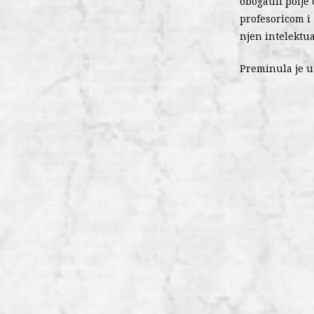
obogatili polje
profesoricom i 
njen intelektua
Preminula je u