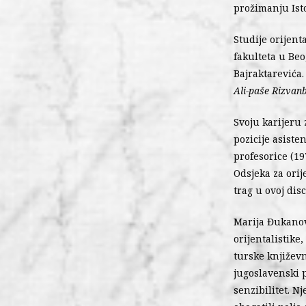
prožimanju Ist
Studije orijent
fakulteta u Be
Bajraktarevića.
Ali-paše Rizvan
Svoju karijeru 
pozicije asiste
profesorice (19
Odsjeka za orij
trag u ovoj disc
Marija Đukanovi
orijentalistike
turske književn
jugoslavenski p
senzibilitet. N