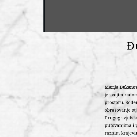
Đ
Marija Đukanov
je svojim rado
prostoru. Rođen
obrazovanje st
Drugog svjetsko
putovanjima i p
raznim krajevi