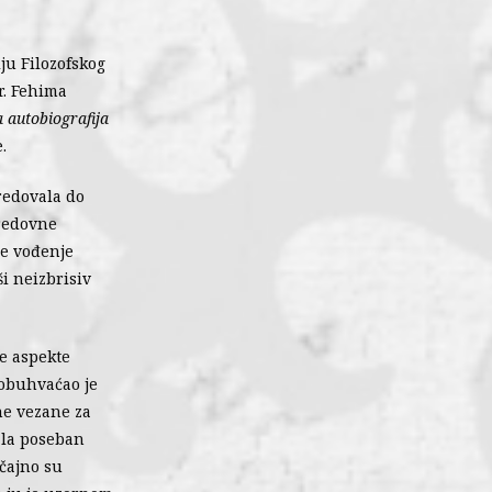
iju Filozofskog
r. Fehima
 autobiografija
.
predovala do
 redovne
je vođenje
ši neizbrisiv
te aspekte
 obuhvaćao je
ne vezane za
ala poseban
ačajno su