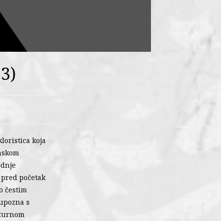
3)
kloristica koja
enskom
ednje
 pred početak
no čestim
 upozna s
ulturnom