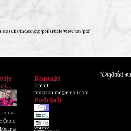
ois.unsa.ba/index.php/pof/article/view/499/pdf
Digitalni muz
vije
Kontakt
i...
E-mail:
muzejonline@gmail.com
Podržali
Tanovi
ć Čamo
Ova web
Merima
prezentacija je