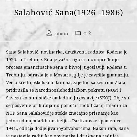
Salahović Sana(1926 -1986)
admin
O-Ž
Sana Salahović, novinarka, društvena radnica. Rođena je
1926. u Trebinje. Bila je važna figura u unapređenju
procesa emancipacije žena u bivšoj Jugoslaviji. Rođena u
Trebinju, odrasla je u Mostaru, gdje je završila gimnaziju.
Već u srednjoškolskim danima, zajedno sa sestrom Zlata,
pridružila se Narodnooslobodilačkom pokretu (NOP) i
Savezu komunističke omladine Jugoslavije (SKOJ). Obje su
se posvetile prikupljanju pomoći i mobilizaciji mladih za
NOP. Sana Salahović je stekla značajno priznanje kao
jedna od najmlađih nositeljica Partizanske spomenice
1941., odličja dodjeljivanogprvoborcima. Nakon rata, Sana
je nastavila raditi kao novinarka i društvena radnica,