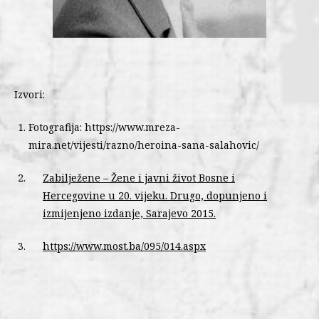
Izvori:
Fotografija: https://www.mreza-
mira.net/vijesti/razno/heroina-sana-salahovic/
Z
abilježene – Žene i javni život Bosne i
Hercegovine u 20. vijeku. Drugo, dopunjeno i
izmijenjeno izdanje, Sarajevo 2015.
https://www.most.ba/095/014.aspx