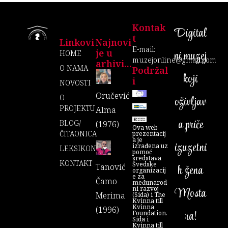
Kontak
Digital
T
Linkovi
Najnovi
E-mail:
je u
ni muzej
HOME
muzejonline@gmail.com
arhivi...
O NAMA
Podržal
koji
I
NOVOSTI
Oručević
O
oživljav
PROJEKTU
Alma
a priče
BLOG/
(1976)
Ova web
ČITAONICA
prezentacij
a je
izuzetni
izrađena uz
LEKSIKON
pomoć
sredstava
KONTAKT
Švedske
Tanović
h žena
organizacij
e za
Čamo
međunarod
ni razvoj
Mosta
Merima
(Sida) i The
Kvinna till
Kvinna
(1996)
ra!
Foundation.
Sida i
Kvinna till