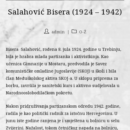
Salahović Bisera (1924 – 1942)
admin
O-Ž
Bisera Salahović, rođena 8. jula 1924. godine u Trebinju,
bila je hrabra mlada partizanka i aktivistkinja. Kao
učenica Gimnazije u Mostaru, predvodila je Savez
komunističke omladine Jugoslavije (SKOJ) u školi i bila
član Međuškolskog aktiva SKOJ-a. U sklopu priprema za
borbu, završila je sanitetski kurs i aktivno sudjelovala u
Narodnooslobodilačkom pokretu.
Nakon pridruživanja partizanskom odredu 1942. godine,
radila je kao politički radnik za istočnu Hercegovinu. U
junu iste godine ranjena je i smještena u bolnicu u selu
Zvijerini. Nažalost, tokom četničkog napada na bolnicu,