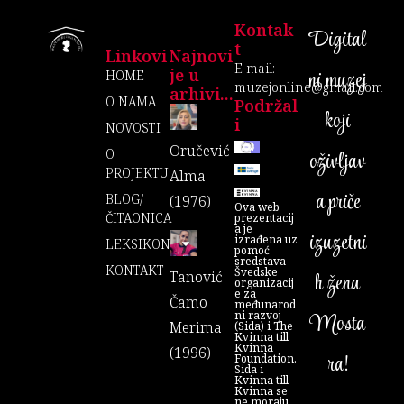
Kontak
Digital
T
Linkovi
Najnovi
E-mail:
je u
ni muzej
HOME
muzejonline@gmail.com
arhivi...
O NAMA
Podržal
koji
I
NOVOSTI
Oručević
O
oživljav
PROJEKTU
Alma
a priče
BLOG/
(1976)
Ova web
ČITAONICA
prezentacij
a je
izuzetni
izrađena uz
LEKSIKON
pomoć
sredstava
KONTAKT
Švedske
Tanović
h žena
organizacij
e za
Čamo
međunarod
ni razvoj
Mosta
Merima
(Sida) i The
Kvinna till
Kvinna
(1996)
ra!
Foundation.
Sida i
Kvinna till
Kvinna se
ne moraju