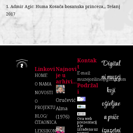
1. Admir Agic: Huma Kosača bosanska princeza,, Tešanj
2017
Kontak
Digital
T
Linkovi
Najnovi
E-mail:
je u
ni muzej
HOME
muzejonline@gmail.com
arhivi...
O NAMA
Podržal
koji
I
NOVOSTI
Oručević
O
oživljav
PROJEKTU
Alma
a priče
BLOG/
(1976)
Ova web
ČITAONICA
prezentacij
a je
izuzetni
izrađena uz
LEKSIKON
pomoć