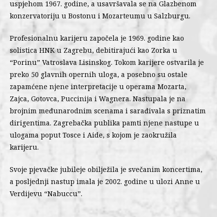
uspjehom 1967. godine, a usavršavala se na Glazbenom
konzervatoriju u Bostonu i Mozarteumu u Salzburgu.
Profesionalnu karijeru započela je 1969. godine kao
solistica HNK u Zagrebu, debitirajući kao Zorka u
“Porinu” Vatroslava Lisinskog. Tokom karijere ostvarila je
preko 50 glavnih opernih uloga, a posebno su ostale
zapamćene njene interpretacije u operama Mozarta,
Zajca, Gotovca, Puccinija i Wagnera. Nastupala je na
brojnim međunarodnim scenama i sarađivala s priznatim
dirigentima. Zagrebačka publika pamti njene nastupe u
ulogama poput Tosce i Aide, s kojom je zaokružila
karijeru.
Svoje pjevačke jubileje obilježila je svečanim koncertima,
a posljednji nastup imala je 2002. godine u ulozi Anne u
Verdijevu “Nabuccu”.