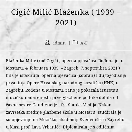
Cigić Milić Blaženka ( 1939 –
2021)
admin
A-F
Blaženka Milić (rođ.Cigić) , operna pjevačica. Rođena je u
Mostaru, 4. februara 1939. – Zagreb, 7. septembra 2021.)
bila je istaknuta operna pjevačica (sopran) i dugogodišnja
prvakinja Opere Hrvatskog narodnog kazališta (HNK) u
Zagrebu. Rođena u Mostaru, rano je pokazala izuzetnu
muzičku nadarenost i prve glazbene poduke dobila od
časne sestre Gaudiencije i fra Stanka Vasilja. Nakon
završetka srednje glazbene škole u Mostaru, studirala je
solopjevanje na Muzičkoj akademiji Sveučilišta u Zagrebu
u klasi prof. Lava Vrbanića. Diplomirala je s odličnim