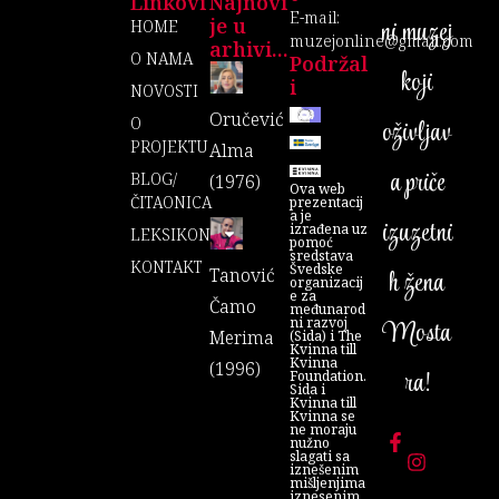
Linkovi
Najnovi
E-mail:
je u
ni muzej
HOME
muzejonline@gmail.com
arhivi...
O NAMA
Podržal
koji
I
NOVOSTI
Oručević
O
oživljav
PROJEKTU
Alma
a priče
BLOG/
(1976)
Ova web
ČITAONICA
prezentacij
a je
izuzetni
izrađena uz
LEKSIKON
pomoć
sredstava
KONTAKT
Švedske
Tanović
h žena
organizacij
e za
Čamo
međunarod
ni razvoj
Mosta
Merima
(Sida) i The
Kvinna till
Kvinna
(1996)
ra!
Foundation.
Sida i
Kvinna till
Kvinna se
ne moraju
nužno
slagati sa
iznešenim
mišljenjima
iznesenim