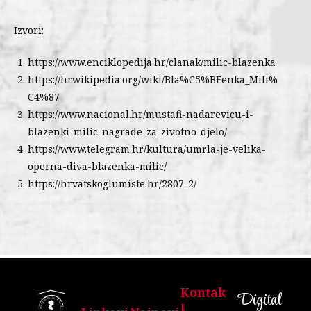
Izvori:
https://www.enciklopedija.hr/clanak/milic-blazenka
https://hr.wikipedia.org/wiki/Bla%C5%BEenka_Mili%
C4%87
https://www.nacional.hr/mustafi-nadarevicu-i-
blazenki-milic-nagrade-za-zivotno-djelo/
https://www.telegram.hr/kultura/umrla-je-velika-
operna-diva-blazenka-milic/
https://hrvatskoglumiste.hr/2807-2/
Kontak
Digital
T