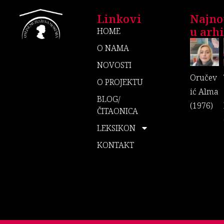
Linkovi
Najno
u arhiv
HOME
O NAMA
NOVOSTI
Oručev
O PROJEKTU
ić Alma
BLOG/
(1976)
ČITAONICA
LEKSIKON
KONTAKT