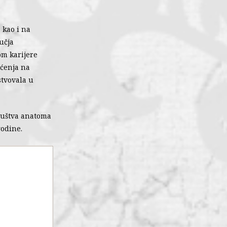
 kao i na
učja
om karijere
pćenja na
stvovala u
Društva anatoma
godine.