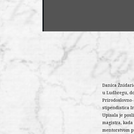
Danica Žnidaric
u Ludbregu, do
Prirodoslovno-
stipendistica I
Upisala je posl
magistra, kada 
mentorstvom pro