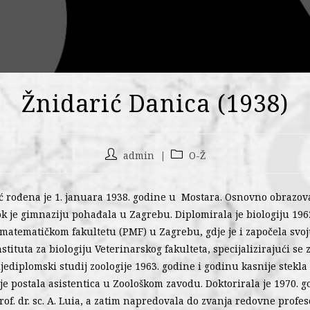
Žnidarić Danica (1938)
admin
O-Ž
́ rođena je 1. januara 1938. godine u Mostara. Osnovno obrazova
k je gimnaziju pohađala u Zagrebu. Diplomirala je biologiju 196
matematičkom fakultetu (PMF) u Zagrebu, gdje je i započela svoj
nstituta za biologiju Veterinarskog fakulteta, specijalizirajući se
ijediplomski studij zoologije 1963. godine i godinu kasnije stekla
je postala asistentica u Zoološkom zavodu. Doktorirala je 1970. 
f. dr. sc. A. Luia, a zatim napredovala do zvanja redovne profes