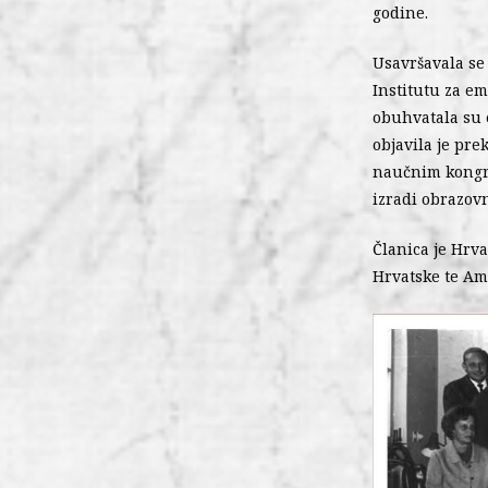
godine.
Usavršavala se
Institutu za em
obuhvatala su 
objavila je pre
naučnim kongre
izradi obrazovn
Članica je Hrva
Hrvatske te Am