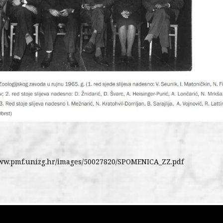
/www.pmf.unizg.hr/images/50027820/SPOMENICA_ZZ.pdf