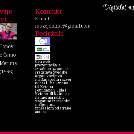
Digitalni muz
vije
Kontakt
i...
E-mail:
muzejonline@gmail.com
Podržali
Tanovi
ć Čamo
Ova web
Merima
prezentacija je
izrađena uz pomoć
(1996)
sredstava Švedske
organizacije za
međunarodni razvoj
(Sida) i The Kvinna
till Kvinna
Foundation. Sida i
Kvinna till Kvinna se
ne moraju nužno
slagati sa iznešenim
mišljenjima
iznesenim od strane
autora.