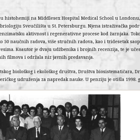
 u histohemiji na Middlesex Hospital Medical School u Londonu,
briologiju Sveučilišta u St. Petersburgu. Njena istraživačka podr
enzimatsku aktivnost i regenerativne procese kod žarnjaka. Tok
ko 50 naučnih radova, više stručnih radova, kao i tridesetak sao
sima. Koautor je dvaju udžbenika i brojnih recenzija, te je uče
ih filmova i održala niz javnih predavanja.
tskog biološkog i ekološkog društva, Društva biosistematičara, 
eričkog udruženja za napredak nauke. U penziju je otišla 1998. 