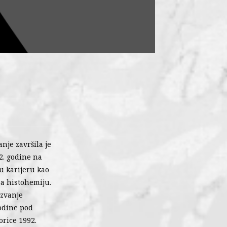
nje završila je
2. godine na
u karijeru kao
 za histohemiju.
 zvanje
godine pod
orice 1992.